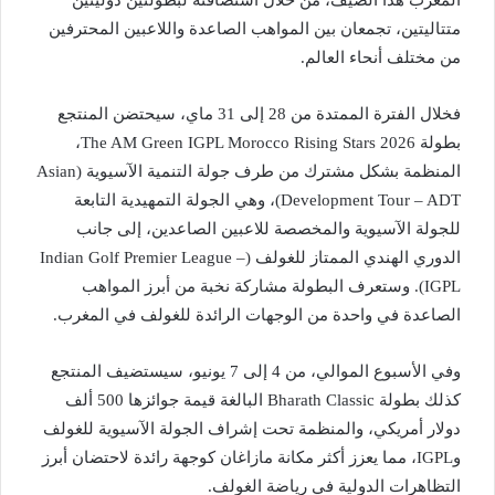
المغرب هذا الصيف، من خلال استضافته لبطولتين دوليتين
متتاليتين، تجمعان بين المواهب الصاعدة واللاعبين المحترفين
من مختلف أنحاء العالم.
فخلال الفترة الممتدة من 28 إلى 31 ماي، سيحتضن المنتجع
بطولة The AM Green IGPL Morocco Rising Stars 2026،
المنظمة بشكل مشترك من طرف جولة التنمية الآسيوية (Asian
Development Tour – ADT)، وهي الجولة التمهيدية التابعة
للجولة الآسيوية والمخصصة للاعبين الصاعدين، إلى جانب
الدوري الهندي الممتاز للغولف (Indian Golf Premier League –
IGPL). وستعرف البطولة مشاركة نخبة من أبرز المواهب
الصاعدة في واحدة من الوجهات الرائدة للغولف في المغرب.
وفي الأسبوع الموالي، من 4 إلى 7 يونيو، سيستضيف المنتجع
كذلك بطولة Bharath Classic البالغة قيمة جوائزها 500 ألف
دولار أمريكي، والمنظمة تحت إشراف الجولة الآسيوية للغولف
وIGPL، مما يعزز أكثر مكانة مازاغان كوجهة رائدة لاحتضان أبرز
التظاهرات الدولية في رياضة الغولف.