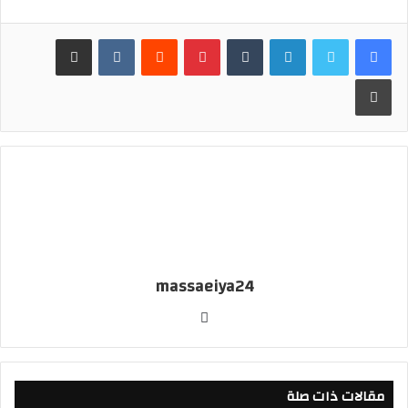
لينكدإن
بينتيريست
مشاركة عبر البريد
طباعة
massaeiya24
موقع
الويب
مقالات ذات صلة