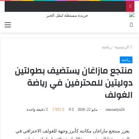
بحث
الق
عن
الرئيسية
/
رياضة
رياضة
منتجع مازاغان يستضيف بطولتين
دوليتين للمحترفين في رياضة
الغولف
massaeiya24
مايو 22, 2026
0
1٬051
دقيقة واحدة
يعزز منتجع مازاغان مكانته كأبرز وجهة للغولف الاحترافي في