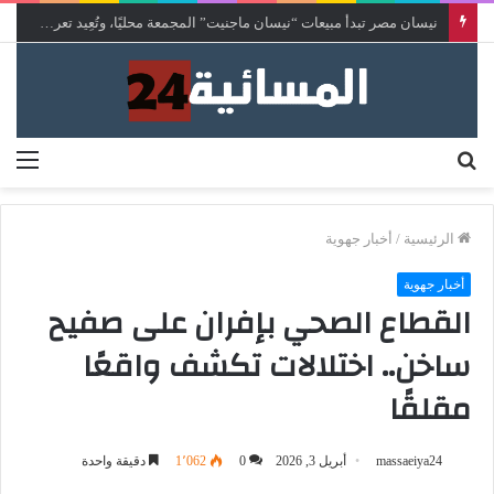
نيسان مصر تبدأ مبيعات “نيسان ماجنيت” المجمعة محليًا، وتُعِيد تعريف فئة السيارات الرياضية المدمجة متعددة الاستخدامات
بحث
الق
عن
الرئيسية
/
أخبار جهوية
أخبار جهوية
القطاع الصحي بإفران على صفيح
ساخن.. اختلالات تكشف واقعًا
مقلقًا
massaeiya24
أبريل 3, 2026
0
1٬062
دقيقة واحدة