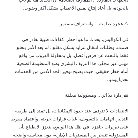
داخلها بـ”الطاردة”. المفارقة الصادمة أن الجديد هنا لم يأتِ
بالجودة، بل أعاد إنتاج نفس الأعطاب بشكل أكثر وضوحا.
⚠️ هجرة صامتة… واستنزاف مستمر
في الكواليس، يحدث ما هو أخطر: كفاءات طبية تغادر في
صمت، وطلبات انتقال تتزايد بشكل مقلق. لم يعد الأمر يتعلق
فقط بالبحث عن فرص أفضل، بل بمحاولة الهروب من واقع
مهني غير محفّز. هذا النزيف البشري يضع المنظومة الصحية
أمام خطر حقيقي، حيث يصبح توفير الحد الأدنى من الخدمات
تحديا يوميا.
🧱 إدارة بلا أثر… ومسؤولية معلقة
الانتقادات لا تتوقف عند حدود الإمكانيات، بل تمتد إلى طريقة
التدبير. اتهامات بالتسويف، غياب قرارات جريئة، واعتماد مفرط
على تبريرات جاهزة. في ظل هذا الوضع، يتعزز الانطباع بأن
المسؤولية تتبخر بين المستويات الإدارية، دون محاسبة واضحة