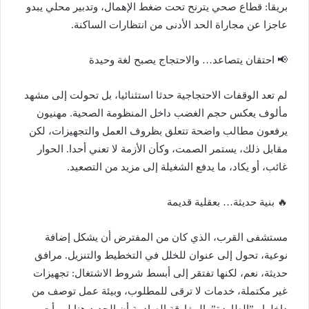
بريقا: قطاع صحي يترنح تحت ضغط الإهمال، وتدبير محلي يبدو
عاجزا عن مجاراة الحد الأدنى من انتظارات الساكنة.
📢 احتقان يتصاعد… والاحتجاج يصبح لغة وحيدة
لم تعد الوقفات الاحتجاجية حدثا استثنائيا، بل تحولت إلى مشهد
مألوف يعكس حجم الغضب داخل المنظومة الصحية. مهنيون
يرفعون مطالب واضحة تتعلق بظروف العمل والتجهيزات، لكن
مقابل ذلك، يستمر الصمت، وكأن الأزمة لا تعني أحدا. الحوار
غائب، أو يكاد، ما يدفع الشغيلة إلى مزيد من التصعيد.
🔥 بنية حديثة… بعقلية قديمة
مستشفى القرب، الذي كان من المفترض أن يشكل إضافة
نوعية، تحول إلى عنوان للخلل في التخطيط والتنزيل. مرافق
حديثة، نعم، لكنها تفتقر إلى أبسط شروط الاشتغال: تجهيزات
غير مكتملة، خدمات لا ترقى للمطلوب، وبيئة عمل توصف من