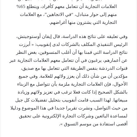
العلامات التجارية أن تتعامل معهم كأفراد، ويتطلع 65%
منهم إلى حوار متبادل، “في الاتجاهين”، مع العلامات
التجارية التي يشترون منها أغراضهم.
وفي تعليقه على نتائج هذه الدراسة، قال إيفان أوستوجيتش،
الرئيس التنفيذي المكلف بالشركات لدى إنفوبيب: « أبرزت
نتائج الدراسة التي قمنا بها أن أغلب المتسوقين، بغض النظر
عن أعمارهم، يرغبون في أن تتعامل معهم العلامات التجارية عبر
قنوات الدردشة بنفس الطريقة التي تتعامل بها مع صديق،
مؤكدين أن من شأن ذلك أن يعزز ولائهم للعلامة. وفي جميع
الأحوال، فإن العلامات التجارية ملزمة بأن تتواصل مع الزبناء
بالشكل الصحيح إذا كانت فعلا ترغب في تعزيز ولائهم وزيادة
مبيعاتها. لهذا السبب قامت أنفوبيب بتحليل تفضيلات كل جيل
من حيث التواصل، ونشرت تقريرا جديدا في هذا الموضوع ودليلا
لمساعدة البائعين وشركات التجارة الإلكترونية على تحقيق
أقصى استفادة من موسم التسوق ».