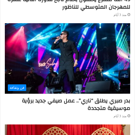
للمهرجان المتوسطي للناظور
منذ 3 أيام
فن وثقافة
بدر صبري يطلق “ناري”.. عمل صيفي جديد برؤية
موسيقية متجددة
منذ 3 أيام