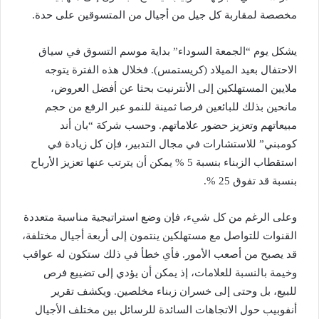
مخصصة لمقاربة كل جيل من أجيال من المتسوقين على حدة.
يشكل يوم “الجمعة السوداء” بداية موسم التسوق في سياق
الاحتفال بعيد الميلاد (كريستمس). فخلال هذه الفترة يتوجه
ملايين المستهلكين إلى الأنترنيت بحثا عن أفضل العروض،
مانحين بذلك للبائعين فرصا ثمينة للنمو عبر الرفع من حجم
مبيعاتهم وتعزيز حضور علاماتهم. وحسب شركة “بان أند
كومبني” للاستشارات في مجال التدبير، فإن كل زيادة في
استقطاب الزبناء بنسبة 5 % يمكن أن يترتب عنها تعزيز الأرباح
بنسبة قد تفوق 25 %.
وعلى الرغم من كل شيء، فإن وضع استراتيجية مناسبة متعددة
القنوات للتواصل مع مستهلكين ينتمون إلى أربعة أجيال مختلفة،
قد يصبح من أصعب الأمور. فأي خطأ في ذلك ستكون له عواقب
وخيمة بالنسبة للعلامات، إذ يمكن أن يؤدي إلى تضييع فرص
للبيع، بل وحتى إلى خسران زبناء مخلصين. ويكشف تقرير
أنفوبيب حول الاتجاهات السائدة للرسائل بين مختلف الأجيال