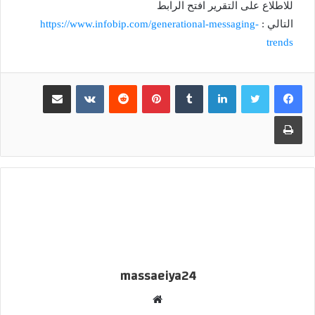
للاطلاع على التقرير افتح الرابط
التالي :
https://www.infobip.com/generational-messaging-
trends
لينكدإن
بينتيريست
مشاركة عبر البريد
طباعة
massaeiya24
موقع