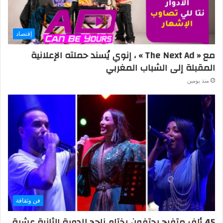
إقتصاد
مع « The Next Ad » ، إنوي يُسند حملته الإعلانية
المقبلة إلى الشباب المغربي
منذ يومين
فن وثقافة
45 ألف متفرج يحتفون بختام ناجح للدورة الثانية عشرة